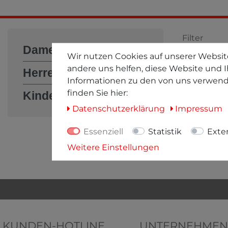
Filter
Damen
Wir nutzen Cookies auf unserer Website
Filter öff
andere uns helfen, diese Website und I
Herren
Informationen zu den von uns verwend
finden Sie hier:
Kinder
* inkl. ges. 
Daten­schutz­erklärung
Impressum
Essenziell
Statistik
Exte
Weitere Einstellungen
KUNDEN-HOTLINE
UNTERNEHMEN