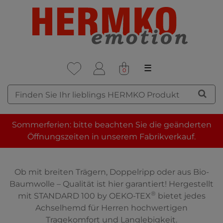
☰
0
DAS HERMKO
Sommerferien: bitte beachten Sie die geänderten
ACHSELHEMD FÜR
Öffnungszeiten in unserem Fabrikverkauf.
HERREN
Ob mit breiten Trägern, Doppelripp oder aus Bio-
Baumwolle – Qualität ist hier garantiert! Hergestellt
®
mit STANDARD 100 by OEKO-TEX
bietet jedes
Achselhemd für Herren hochwertigen
Tragekomfort und Langlebigkeit.