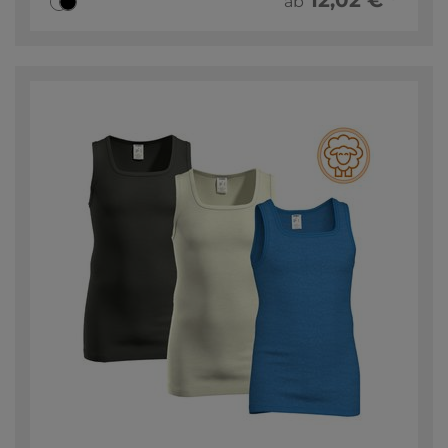
12,02 € *
ab