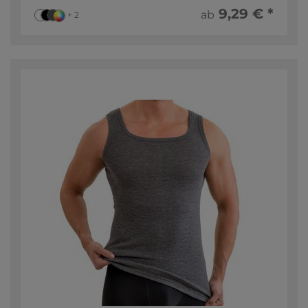
9,29 € *
ab
+ 2