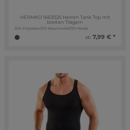
HERMKO 1663025 Herren Tank Top mit
breiten Trägern
50% Polyester/25% Baumwolle/25% Modal
7,99 € *
ab