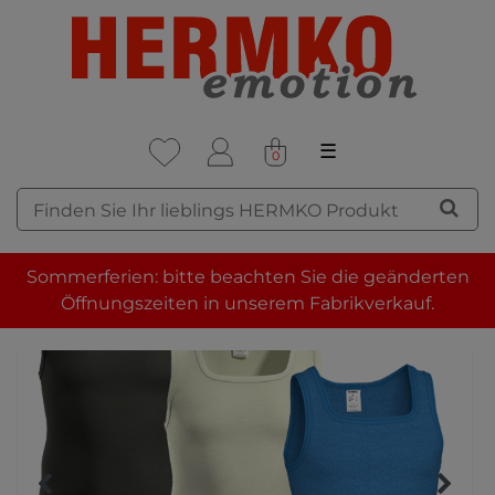
☰
0
Sommerferien: bitte beachten Sie die geänderten
Öffnungszeiten in unserem Fabrikverkauf.