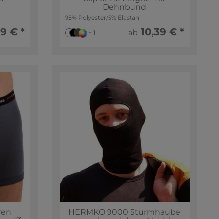
Dehnbund
95% Polyester/5% Elastan
9 € *
10,39 € *
ab
+ 1
ren
HERMKO 9000 Sturmhaube