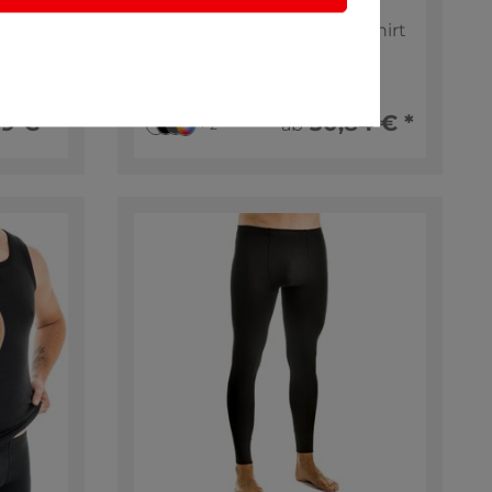
 Top,
Herren
nitt
Funktionsunterwäsche Shirt
mit 1/4 Arm, Rundhals
(Weitere Farben)
100% Polyester
9 € *
30,84 € *
ab
+ 2