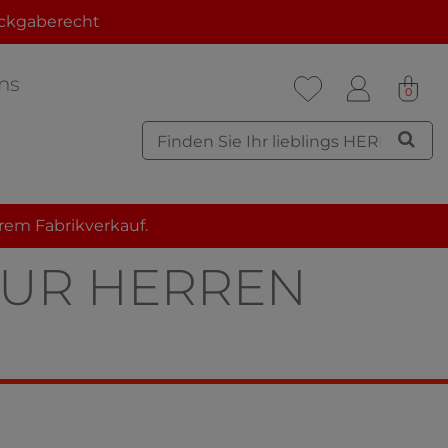
ckgaberecht
ns
0
rem Fabrikverkauf.
ÜR HERREN