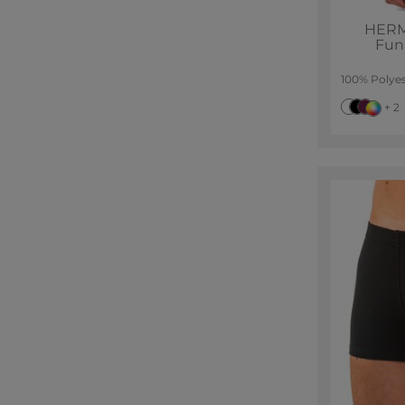
HERM
Fun
100% Polyes
+ 2