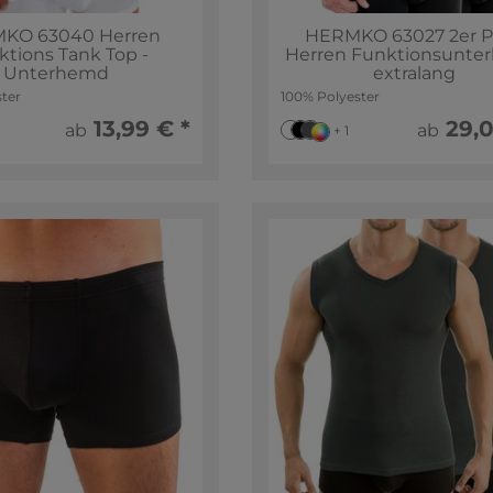
KO 63040 Herren
HERMKO 63027 2er 
ktions Tank Top -
Herren Funktionsunte
Unterhemd
extralang
ter
100% Polyester
13,99 € *
29,0
ab
ab
+ 1