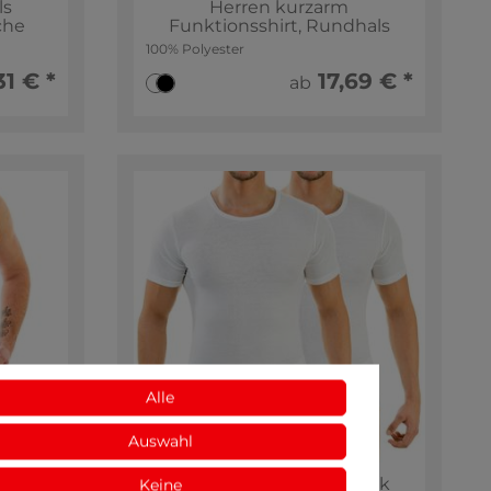
ls
Herren kurzarm
che
Funktionsshirt, Rundhals
100% Polyester
1 € *
17,69 € *
ab
Alle
Auswahl
anges
HERMKO 63840 2er Pack
Keine