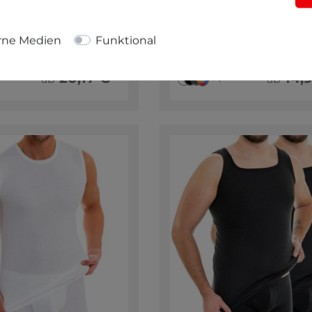
Funktions Slip ohne
Funktions Herren Tank
riff mit Dehnbund,
rechteckigem Aussch
mungsaktiv und
rne Medien
Funktional
hnelltrocknend
100% Polyester
er/5% Elastan
20,17 € *
14,9
ab
ab
+ 1