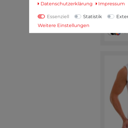
Herren 
Daten­schutz­erklärung
Impressum
Eing
at
Essenziell
Statistik
Exte
sc
95% Polyest
Weitere Einstellungen
+ 1