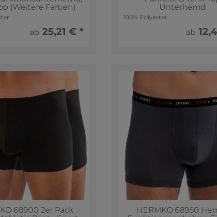
op (Weitere Farben)
Unterhemd
ter
100% Polyester
25,21 € *
12,4
ab
ab
O 68900 2er Pack
HERMKO 68950 Her