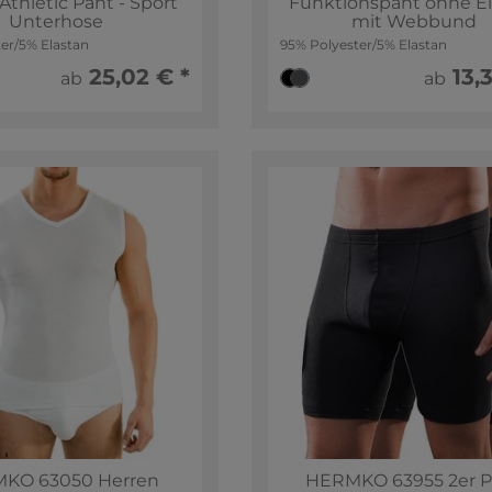
Athletic Pant - Sport
Funktionspant ohne Ei
Unterhose
mit Webbund
er/5% Elastan
95% Polyester/5% Elastan
25,02 € *
13,3
ab
ab
KO 63050 Herren
HERMKO 63955 2er P