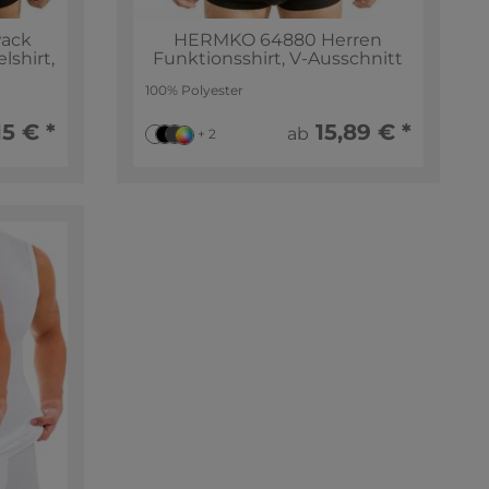
Pack
HERMKO 64880 Herren
lshirt,
Funktionsshirt, V-Ausschnitt
100% Polyester
15 € *
15,89 € *
ab
+ 2