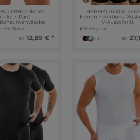
KO 68900 Herren
HERMKO 63050 2er 
Athletic Pant -
Herren Funktions Muske
tionsunterwäsche
V-Ausschnitt
er/5% Elastan
100% Polyester
12,89 € *
27,
ab
ab
+ 1