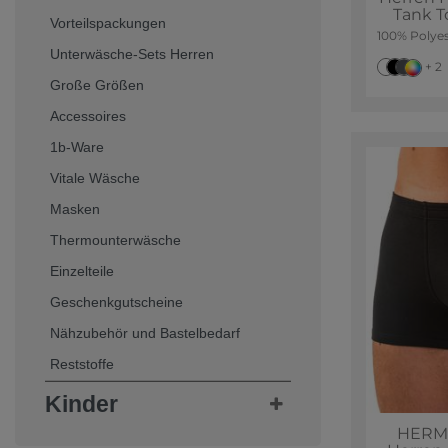
Tank T
Vorteilspackungen
100% Polyes
Unterwäsche-Sets Herren
+ 2
Große Größen
Accessoires
1b-Ware
Vitale Wäsche
Masken
Thermounterwäsche
Einzelteile
Geschenkgutscheine
Nähzubehör und Bastelbedarf
Reststoffe
Kinder
HERMK