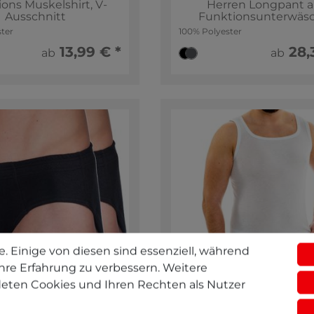
ons Muskelshirt, V-
Herren Longpant a
Ausschnitt
Funktionsunterwäs
ter
100% Polyester
13,99 € *
28,3
ab
ab
. Einige von diesen sind essenziell, während
hre Erfahrung zu verbessern. Weitere
eten Cookies und Ihren Rechten als Nutzer
O 68300 2er Pack
HERMKO 63027 Extral