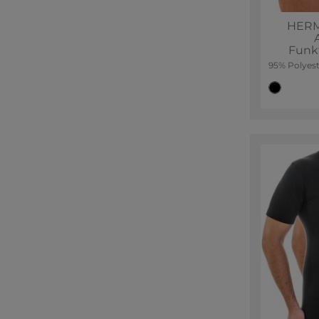
HERM
Funk
95% Polyest