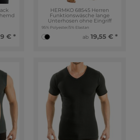
Pack
HERMKO 68545 Herren
rhemd
Funktionswäsche lange
Unterhosen ohne Eingriff
95% Polyester/5% Elastan
9 € *
19,55 € *
ab