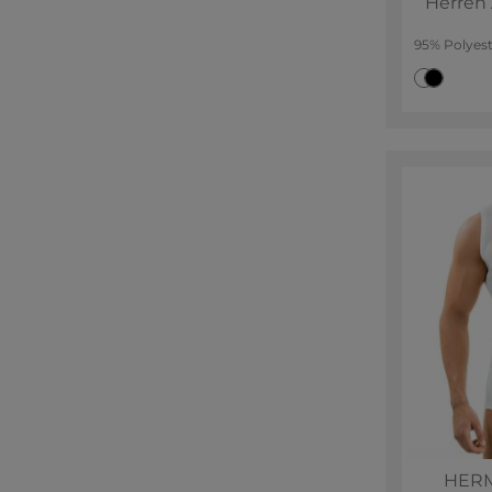
Herren 
95% Polyest
HERM