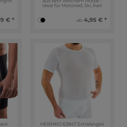
ngriff
aus sehr weichem Modal -
ideal für Motorrad, Ski, Kart
9 € *
4,95 € *
ab
ack
HERMKO 63847 Extralanges