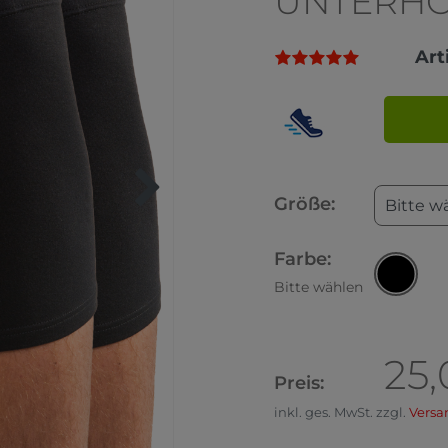
UNTERH
Ar
Größe:
Bitte w
Farbe:
Bitte wählen
25,
Preis:
inkl. ges. MwSt. zzgl.
Versa