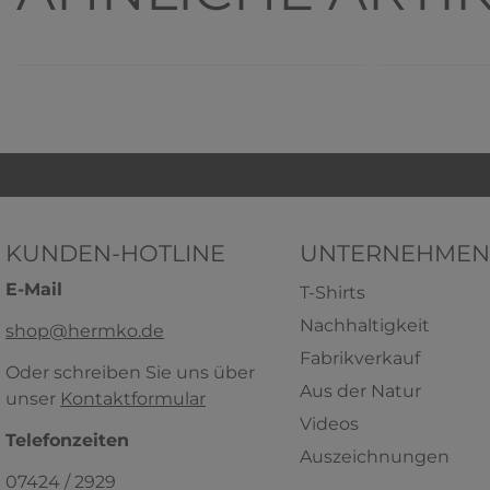
KUNDEN-HOTLINE
UNTERNEHMEN
HERMKO 3240 Herren Slip mit
HERMKO 
E-Mail
Eingriff mit Weichbund aus 100%
in di
T-Shirts
Bio-Baumwolle
Unter
Nachhaltigkeit
shop@hermko.de
100% Bio-Baumwolle
50% Baumwo
Fabrikverkauf
Oder schreiben Sie uns über
5,89 € *
ab
+ 3
+ 5
Aus der Natur
unser
Kontaktformular
HERMKO 3050 Herren
HERMKO 
Videos
Muskelshirt V-Neck aus 100%
Shirt, V-
Telefonzeiten
Auszeichnungen
Bio-Baumwolle Atlethic Vest
Unterhemd
07424 / 2929