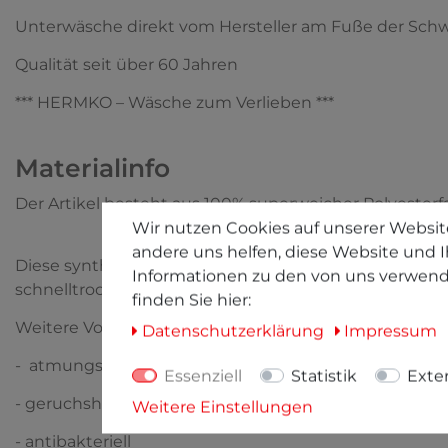
Unterwäsche direkt vom Hersteller am Fuße der Sch
Qualität seit über 60 Jahren
*** HERMKO – Wäsche zum Verlieben ***
Materialinfo
Der Artikel besteht aus 100% superweicher Polyester
Wir nutzen Cookies auf unserer Website
andere uns helfen, diese Website und I
Diese synthetische Faser zeichnet sich durch seine Pfle
Informationen zu den von uns verwend
schnelltrocknend ist. Dies ist besonders bei sportlich
finden Sie hier:
Weitere Vorteile unseres Multitalents „Polyesterfaser“ 
Daten­schutz­erklärung
Impressum
- atmungsaktiv
Essenziell
Statistik
Exte
- geruchshemmend
Weitere Einstellungen
- antibakteriell