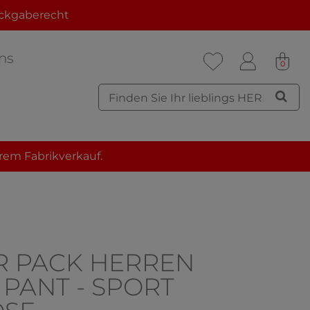
ckgaberecht
ns
0
rem Fabrikverkauf.
R PACK HERREN
 PANT - SPORT