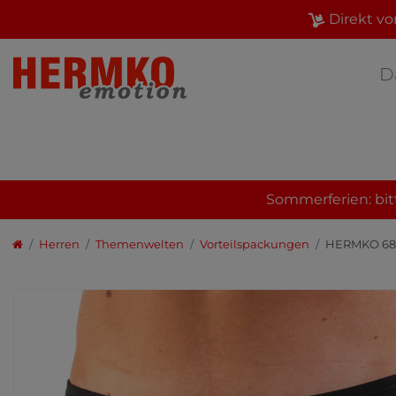
Direkt vo
D
Sommerferien: bit
Herren
Themenwelten
Vorteilspackungen
HERMKO 6890