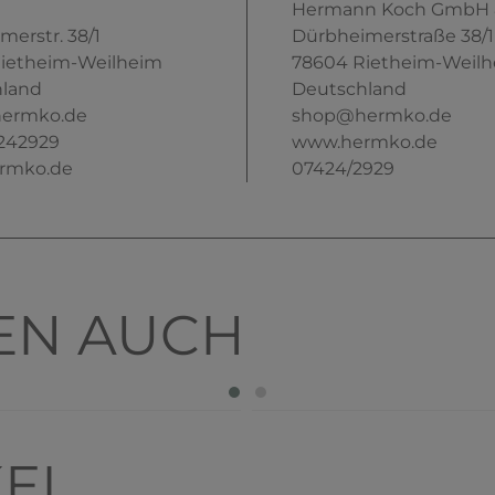
Hermann Koch GmbH &
merstr.
38/1
Dürbheimerstraße
38/1
ietheim-Weilheim
78604
Rietheim-Weil
land
Deutschland
ermko.de
shop@hermko.de
242929
www.hermko.de
rmko.de
07424/2929
EN AUCH
t
KEL