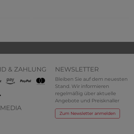
ND & ZAHLUNG
NEWSLETTER
Träger
HERMKO 8950 Herren Pant ohne
Bleiben Sie auf dem neuesten
mit
Eingriff mit breitem Webbund
00% Bio-
Stand. Wir informieren
95% Bio-Baumwolle/5% Elasthan
regelmäßig über aktuelle
Angebote und Preisknaller
,59 € *
7,59 € *
ab
+ 2
 MEDIA
Zum Newsletter anmelden
rren
HERMKO 68950 Herren
als-
Funktionspant ohne Eingriff mit
 Bio-
Webbund