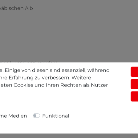
wäbischen Alb
faser (Funktionswäsche).
. Einige von diesen sind essenziell, während
hre Erfahrung zu verbessern. Weitere
gleichtigkeit aus, da er fast knitterfrei und sehr
eten Cookies und Ihren Rechten als Nutzer
en oder beruflichen Aktivitäten ein großer Pluspunkt.
sind:
rne Medien
Funktional