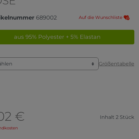
OSE
tikelnummer
689002
Auf die Wunschliste
aus 95% Polyester + 5% Elastan
Größentabelle
ählen
02 €
Inhalt
2
Stück
ndkosten