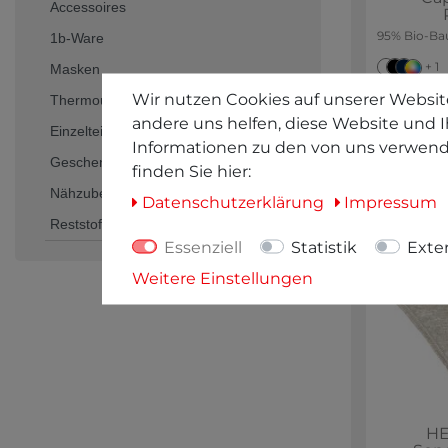
Accessoires
95% Bio-Ba
1b-Ware
+ 1
Masken
Wir nutzen Cookies auf unserer Website
Thermounterwäsche
andere uns helfen, diese Website und I
Einzelteile
Informationen zu den von uns verwend
Geschenkgutscheine
finden Sie hier:
Nähzubehör und Bastelbedarf
Daten­schutz­erklärung
Impressum
Reststoffe
Essenziell
Statistik
Exte
Weitere Einstellungen
HE