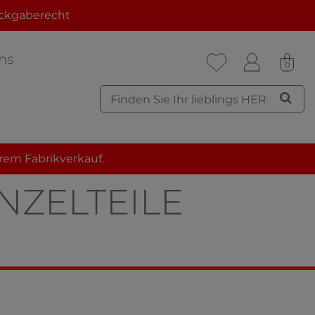
ckgaberecht
ns
0
rem Fabrikverkauf.
NZELTEILE