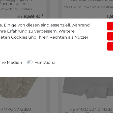
Raschelspitze
95% Bio-Baumwolle/5% Elastha
umwolle/5% Elasthan
8,59 € *
1,
ab
. Einige von diesen sind essenziell, während
hre Erfahrung zu verbessern. Weitere
eten Cookies und Ihren Rechten als Nutzer
rne Medien
Funktional
RMKO 7772850
HERMKO 52710 Mäd