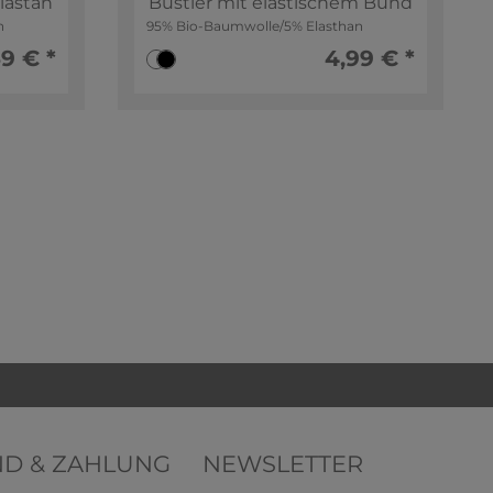
lastan
Bustier mit elastischem Bund
n
95% Bio-Baumwolle/5% Elasthan
9 € *
4,99 € *
ND & ZAHLUNG
NEWSLETTER