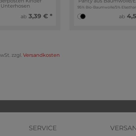
derposten Kinder
Panty aus Baumwolle/E
Unterhosen
95% Bio-Baumwolle/5% Elastha
3,39 € *
4,5
ab
ab
MwSt. zzgl.
Versandkosten
SERVICE
VERSA