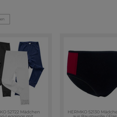
nen
O 52722 Mädchen
HERMKO 52130 Mädchen
ri-Leggings mit
aus Baumwolle / Ela