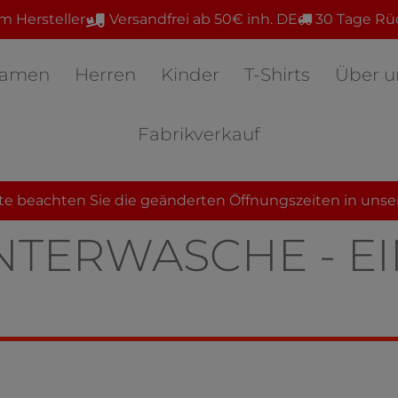
m Hersteller
Versandfrei ab 50€ inh. DE
30 Tage Rü
amen
Herren
Kinder
T-Shirts
Über u
Fabrikverkauf
te beachten Sie die geänderten Öffnungszeiten in unse
TERWÄSCHE - EI