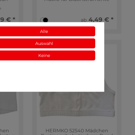
n
99 € *
4,49 € *
ab
Alle
Auswahl
Keine
chen
HERMKO 52540 Mädchen