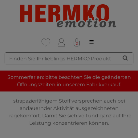
☰
0
HERREN SPORT SLIPS
Sommerferien: bitte beachten Sie die geänderten
Öffnungszeiten in unserem Fabrikverkauf.
HERMKO garantiert Ihnen auch beim Sport beste
Qualität. Unsere Sport Slips aus langlebigem und
strapazierfähigem Stoff versprechen auch bei
andauernder Aktivität ausgezeichneten
Tragekomfort. Damit Sie sich voll und ganz auf Ihre
Leistung konzentrieren können.