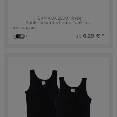
HERMKO 62800 Kinder
Funktionsunterhemd Tank Top
100% Polyester
6,29 € *
ab
+ 1