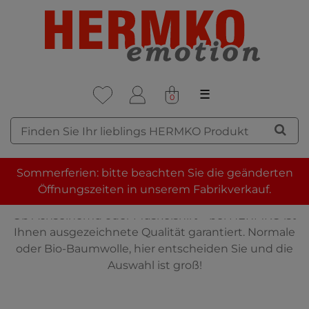
☰
0
DAS HERMKO
Sommerferien: bitte beachten Sie die geänderten
UNTERHEMD FÜR JUNGEN
Öffnungszeiten in unserem Fabrikverkauf.
Ob Achselhemd oder Muskelshirt – bei HERMKO ist
Ihnen ausgezeichnete Qualität garantiert. Normale
oder Bio-Baumwolle, hier entscheiden Sie und die
Auswahl ist groß!