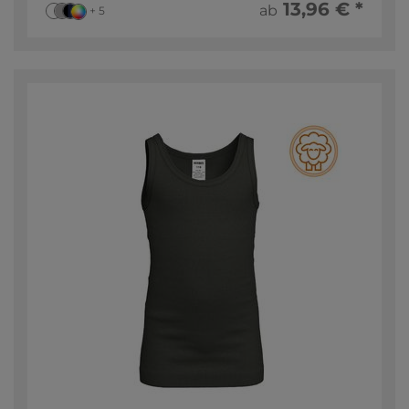
13,96 € *
ab
+ 5