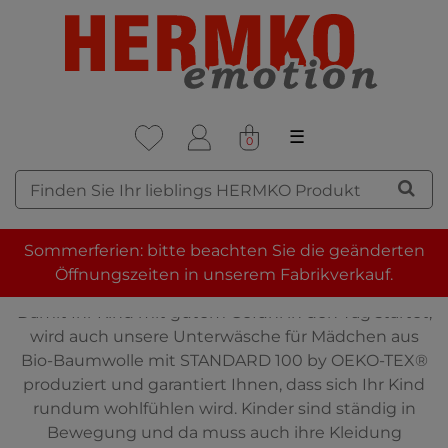
☰
0
HERMKO: UNTERWÄSCHE
Sommerferien: bitte beachten Sie die geänderten
FÜR MÄDCHEN
Öffnungszeiten in unserem Fabrikverkauf.
Damit Ihr Kind mit gutem Gefühl in den Tag startet,
wird auch unsere Unterwäsche für Mädchen aus
Bio-Baumwolle mit STANDARD 100 by OEKO-TEX®
produziert und garantiert Ihnen, dass sich Ihr Kind
rundum wohlfühlen wird. Kinder sind ständig in
Bewegung und da muss auch ihre Kleidung