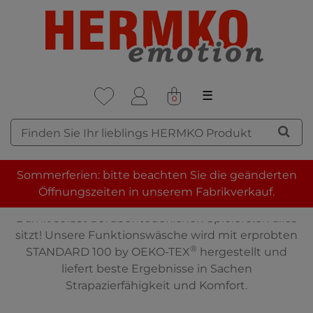
☰
0
FUNKTIONSWÄSCHE
Sommerferien: bitte beachten Sie die geänderten
UNTERHOSE FÜR KINDER
Öffnungszeiten in unserem Fabrikverkauf.
Damit selbst bei abenteuerlichen Spielereien alles
sitzt! Unsere Funktionswäsche wird mit erprobten
®
STANDARD 100 by OEKO-TEX
hergestellt und
liefert beste Ergebnisse in Sachen
Strapazierfähigkeit und Komfort.