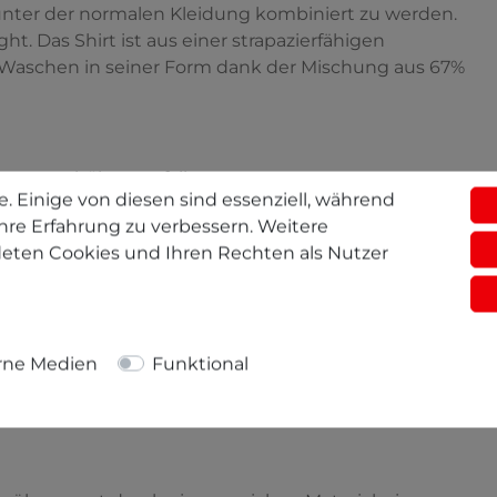
unter der normalen Kleidung kombiniert zu werden.
ht. Das Shirt ist aus einer strapazierfähigen
Waschen in seiner Form dank der Mischung aus 67%
t etwas höher ausfallen.
. Einige von diesen sind essenziell, während
ggf. eine Größe größer zu wählen.
hre Erfahrung zu verbessern. Weitere
eten Cookies und Ihren Rechten als Nutzer
wäbischen Alb
rne Medien
Funktional