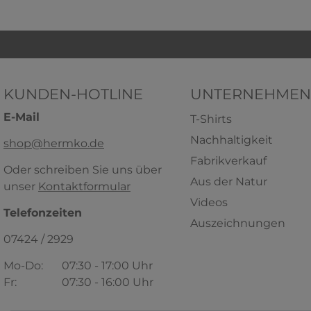
KUNDEN-HOTLINE
UNTERNEHMEN
E-Mail
T-Shirts
Nachhaltigkeit
shop@hermko.de
Fabrikverkauf
Oder schreiben Sie uns über
Aus der Natur
unser
Kontaktformular
HERMKO 17310 Damen Tank Top
HERMKO 
Videos
softweich Dank 50% Modal
Jazz-P
Telefonzeiten
Auszeichnungen
50% Baumwolle/50% Modal
07424 / 2929
100% Bio-B
7,29 € *
ab
+ 4
+ 3
Mo-Do:
07:30 - 17:00 Uhr
Fr:
07:30 - 16:00 Uhr