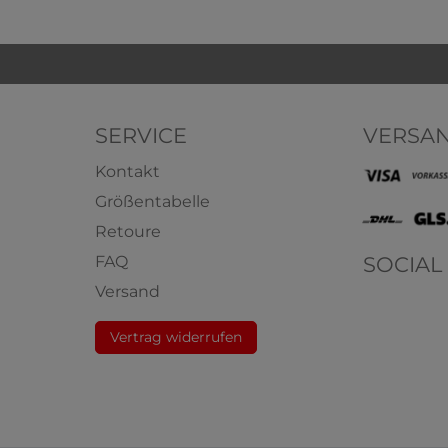
SERVICE
VERSA
Kontakt
Größentabelle
Retoure
SOCIAL
FAQ
1031 Damen Midi Slip,
HERMKO 1800 Damen 
Versand
ant Form aus 100% Bio
Shirt mit Rundhals-Au
Baumwolle
aus 100% Bio-Baum
Vertrag widerrufen
aumwolle
100% Bio-Baumwolle
3,99 € *
8
ab
ab
+ 5