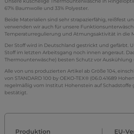
Unsere kuschelige Thermounterwäsche in Ringelopti
67% Baumwolle und 33% Polyester.
Beide Materialien sind sehr strapazierfähig, reißfest u
verwenden wir auch für unsere Funktionsunterwäsche,
Temperaturregulierung und Atmungsaktivität in die Ma
Der Stoff wird in Deutschland gestrickt und gefärbt.
Stoff im letzten Arbeitsgang noch innen angeraut. Da
Thermounterwäsche) besten Schutz vor Auskühlung u
Alle von uns produzierten Artikel ab Größe 104, einsc
von STANDARD 100 by OEKO-TEX® (06.0.41689 Hohensein
regelmäßig vom Institut Hohenstein auf Schadstoffe g
bestätigt.
Produktion
EU-Ver