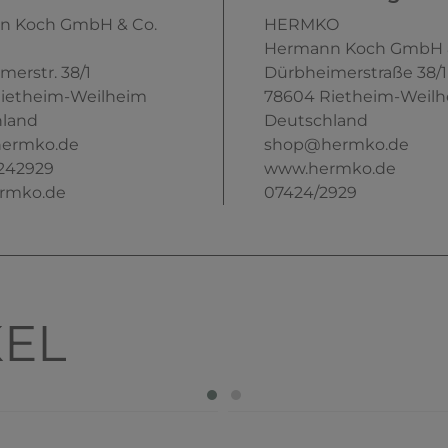
n Koch GmbH & Co.
HERMKO
Hermann Koch GmbH &
merstr.
38/1
Dürbheimerstraße
38/1
ietheim-Weilheim
78604
Rietheim-Weil
land
Deutschland
ermko.de
shop@hermko.de
242929
www.hermko.de
rmko.de
07424/2929
KEL