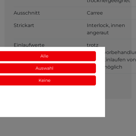
trocknergeeignet
Ausschnitt
Carree
Strickart
Interlock, innen
angeraut
Einlaufwerte
trotz
Einlaufvorbehandlu
Alle
ist ein Einlaufen von
ca. 5% möglich
Auswahl
Geschlecht
Herren
Keine