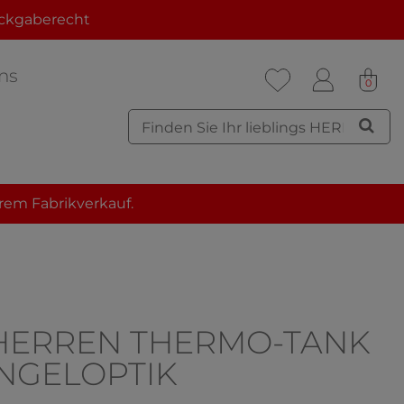
ckgaberecht
ns
0
rem Fabrikverkauf.
 HERREN THERMO-TANK
INGELOPTIK