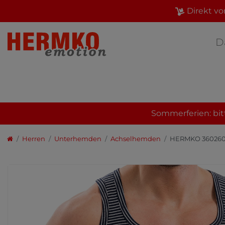
Direkt vo
D
Sommerferien: bit
Herren
Unterhemden
Achselhemden
HERMKO 3602605 