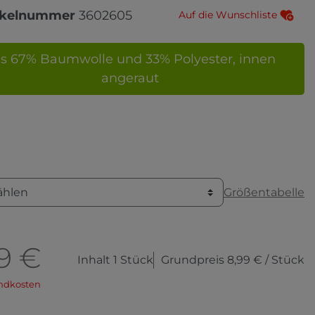
ikelnummer
3602605
Auf die Wunschliste
s 67% Baumwolle und 33% Polyester, innen
angeraut
Größentabelle
ählen
9 €
Inhalt
1
Stück
Grundpreis
8,99 € / Stück
ndkosten