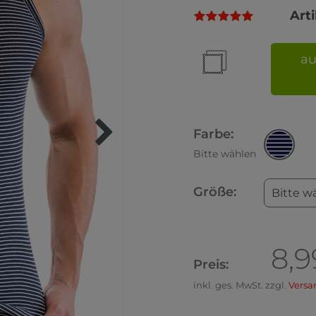
Art
au
Farbe:
Bitte wählen
Größe:
Bitte w
8,9
Preis:
inkl. ges. MwSt. zzgl.
Versa