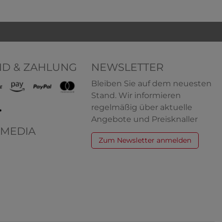
ND & ZAHLUNG
NEWSLETTER
Bleiben Sie auf dem neuesten
Stand. Wir informieren
regelmäßig über aktuelle
Angebote und Preisknaller
 MEDIA
Zum Newsletter anmelden
kurzarm
HERMKO 5700 Damen Panty mit
sschnitt
kurzem Bein
wolle
95% Bio-Baumwolle/5% Elasthan
,49 € *
5,19 € *
ab
+ 4