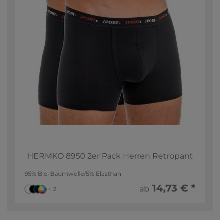
HERMKO 8950 2er Pack Herren Retropant
95% Bio-Baumwolle/5% Elasthan
14,73 € *
ab
+ 2