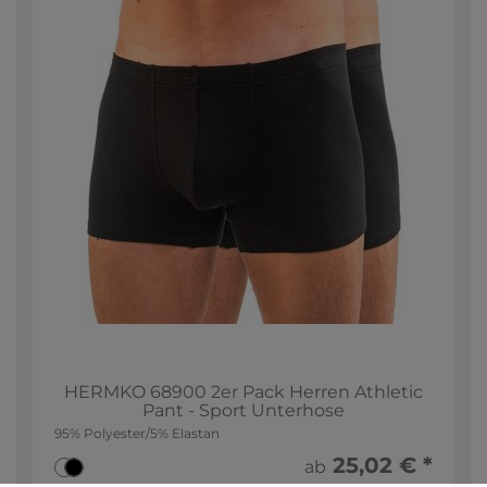
HERMKO 68900 2er Pack Herren Athletic
Pant - Sport Unterhose
95% Polyester/5% Elastan
25,02 € *
ab