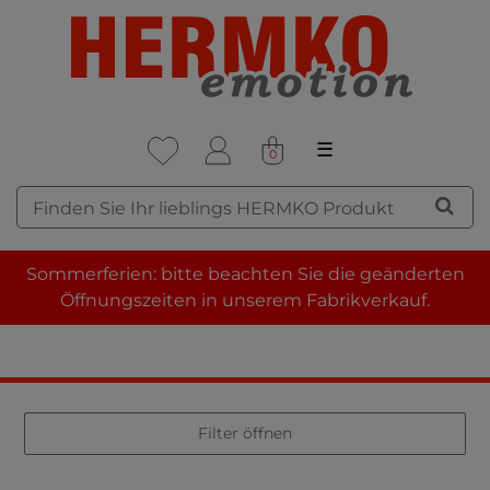
☰
0
HERRENUNTERWÄSCHE IN
Sommerferien: bitte beachten Sie die geänderten
DER VORTEILSPACKUNG
Öffnungszeiten in unserem Fabrikverkauf.
Filter öffnen