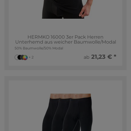
HERMKO 16000 3er Pack Herren
Unterhemd aus weicher Baumwolle/Modal
50% Baumwolle/50% Modal
21,23 € *
ab
+ 2