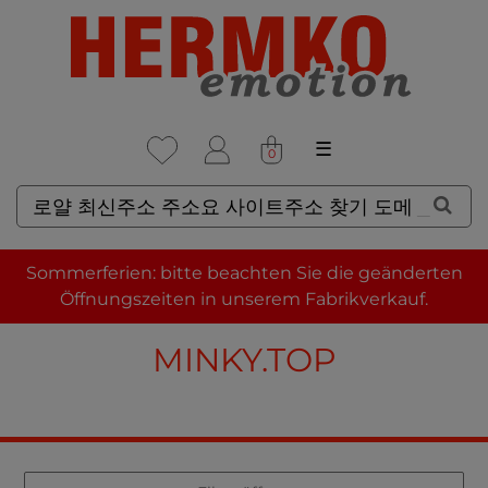
☰
0
SUCHERGEBNISSE FÜR: 로
Sommerferien: bitte beachten Sie die geänderten
얄 최신주소 주소요 사이트주소
Öffnungszeiten in unserem Fabrikverkauf.
찾기 도메인 주소 링크 찾기
MINKY.TOP