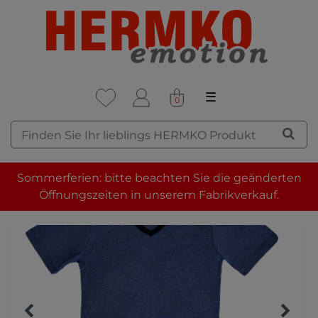
☰
0
Sommerferien: bitte beachten Sie die geänderten
Öffnungszeiten in unserem Fabrikverkauf.