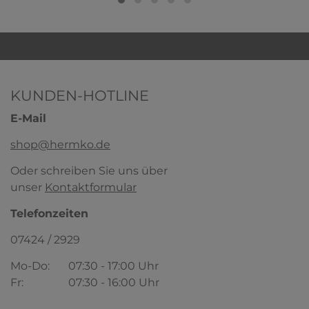
KUNDEN-HOTLINE
E-Mail
shop@hermko.de
Oder schreiben Sie uns über
unser
Kontaktformular
HERMKO 1031 Damen Midi Slip, Jazz-Pant
Form aus 100% Bio Baumwolle
Telefonzeiten
100% Bio-Baumwolle
07424 / 2929
3,99 € *
ab
+ 3
Mo-Do:
07:30 - 17:00 Uhr
HERMKO 3000 Herren Tank Top auch in
Übergrößen aus 100 % Bio-Baumwolle
Fr:
07:30 - 16:00 Uhr
100% Bio-Baumwolle