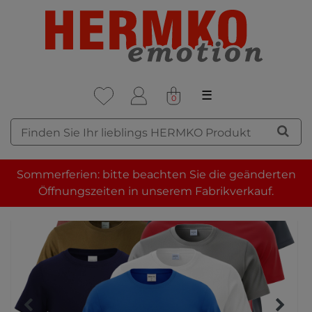
☰
0
Sommerferien: bitte beachten Sie die geänderten
Öffnungszeiten in unserem Fabrikverkauf.