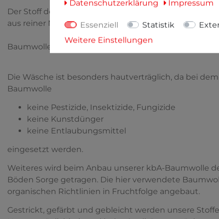
Daten­schutz­erklärung
Impressum
Der Stoff des Artikels besteht zu 100% aus kontrolli
aus reiner Naturfaser.
Essenziell
Statistik
Exte
Weitere Einstellungen
Baumwolle ist sehr strapazierfähig, reißfest, langlebi
Die Wäsche ist besonders hautverträglich, da bei dem
Baumwolle
keine Pestizide, Insektizide, Fungizide
keine Kunstdünger
keine Entlaubungsmittel
eingesetzt werden.
Weiteres wird beim Anbau unserer kbA-Baumwolle der
Böden Sorge getragen. Die hier verwendete Baumwolle
organischen Richtlinien in Fruchtfolge angebaut.
Gestrickt, gefärbt und gebleicht werden unsere Stoff