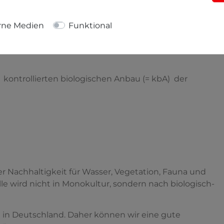
ert biologisch angebauter (=kbA) Baumwolle und somit
rne Medien
Funktional
g und hat eine gute Saugfähigkeit.
 kontrollierten biologischen Anbau (= kbA) der
 Nachhaltigkeit für Wasser, Vegetation, Fauna und
 wird nicht in Monokultur, sondern nach biologisch-
e in Deutschland. Daher können wir eine gute