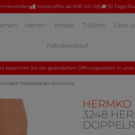
m Hersteller
Versandfrei ab 50€ inh. DE
30 Tage Rü
amen
Herren
Kinder
T-Shirts
Über u
Fabrikverkauf
te beachten Sie die geänderten Öffnungszeiten in unse
t Eingriff, Doppelripp Bio-Baumwolle
HERMKO
3248 HERR
DOPPELR