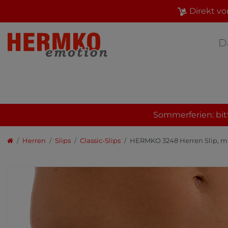
Direkt vo
D
Sommerferien: bit
Herren
Slips
Classic-Slips
HERMKO 3248 Herren Slip, mi