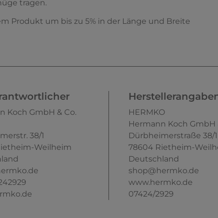
nüge tragen.
sem Produkt um bis zu 5% in der Länge und Breite
antwortlicher
Herstellerangabe
n Koch GmbH & Co.
HERMKO
Hermann Koch GmbH &
merstr.
38/1
Dürbheimerstraße
38/1
ietheim-Weilheim
78604
Rietheim-Weil
land
Deutschland
ermko.de
shop@hermko.de
242929
www.hermko.de
rmko.de
07424/2929