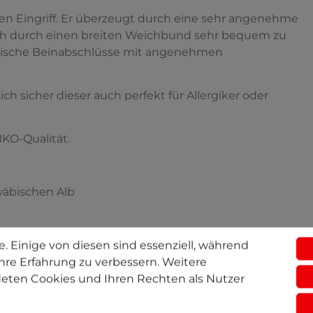
rten Eingriff. Er überzeugt durch eine sehr angenehme
sich durch einen breiten Weichbund sehr bequem zu
astische Beinabschlüsse mit angenehmen
h sicher dieser auch perfekt für Allergiker oder
MKO-Qualität.
wäbischen Alb
. Einige von diesen sind essenziell, während
hre Erfahrung zu verbessern. Weitere
eten Cookies und Ihren Rechten als Nutzer