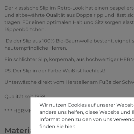
Der klassische Slip im Retro-Look hat einen paspelie
und altbewährte Qualität aus Doppelripp und lässt 
tragen. Für einen optimalen Halt und Sitz sorgen el
Rippenbörtchen.
Da der Slip aus 100% Bio-Baumwolle besteht, eignet sic
hautempfindliche Herren.
Ein schlichter Slip, körpernah, aus hochwertiger HER
PS: Der Slip in der Farbe Weiß ist kochfest!
Unterwäsche direkt vom Hersteller am Fuße der Sch
Qualität seit 1958
Wir nutzen Cookies auf unserer Website
* * * HERMKO - Wäsche zum Verlieben * * *
andere uns helfen, diese Website und I
Informationen zu den von uns verwend
finden Sie hier:
Materialinfo