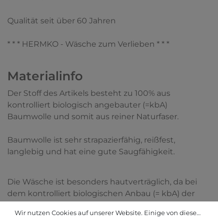
Qualität seit über 60 Jahren
* * * HERMKO - Wäsche zum Verlieben * * *
Materialinfo
Der Stoff des Artikels besteht zu 100% aus
kontrolliert biologisch angebauter (=kbA)
Baumwolle und somit aus reiner Naturfaser.
Baumwolle ist sehr strapazierfähig, reißfest,
langlebig und hat eine gute Saugfähigkeit.
Die Wäsche ist besonders hautverträglich, da bei
dem kontrolliert biologischen Anbau (= kbA) der
Baumwolle
Wir nutzen Cookies auf unserer Website. Einige von diesen