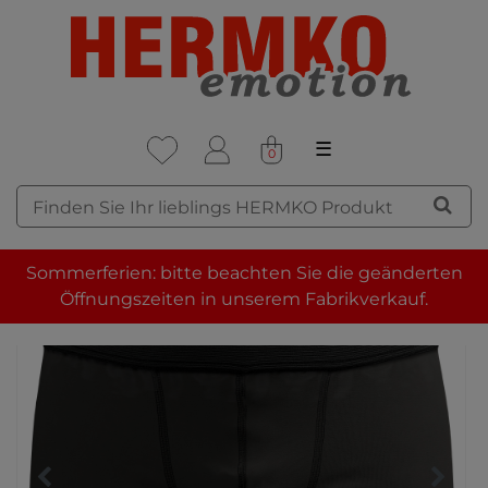
☰
0
Sommerferien: bitte beachten Sie die geänderten
Öffnungszeiten in unserem Fabrikverkauf.