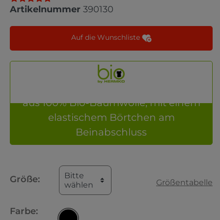
Artikelnummer
390130
Auf die Wunschliste
aus 100% Bio-Baumwolle, mit einem
elastischem Börtchen am
Beinabschluss
Bitte
Größe:
Größentabelle
wählen
Farbe: