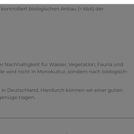
kontrolliert biologischen Anbau (= kbA) der
 Nachhaltigkeit für Wasser, Vegetation, Fauna und
 wird nicht in Monokultur, sondern nach biologisch-
e in Deutschland. Hierdurch können wir einer guten
genüge tragen.