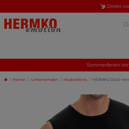
Direkt vo
D
Sommerferien: bit
Herren
Unterhemden
Muskelshirts
HERMKO 3040 Herre