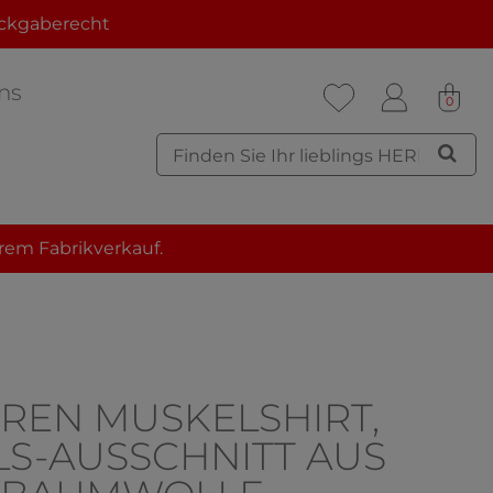
ckgaberecht
ns
0
rem Fabrikverkauf.
REN MUSKELSHIRT,
S-AUSSCHNITT AUS