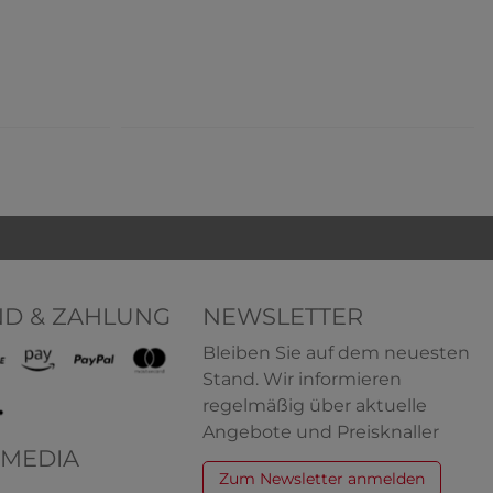
ND & ZAHLUNG
NEWSLETTER
ongshirt
HERMKO 3050 Herren
Bleiben Sie auf dem neuesten
runter,
Muskelshirt V-Neck aus 100%
us 100 %
Bio-Baumwolle Atlethic Vest
Stand. Wir informieren
e
Unterhemd
regelmäßig über aktuelle
100% Bio-Baumwolle
Angebote und Preisknaller
,65 € *
6,25 € *
ab
+ 3
 MEDIA
Zum Newsletter anmelden
lip, mit
HERMKO 3040 Herren