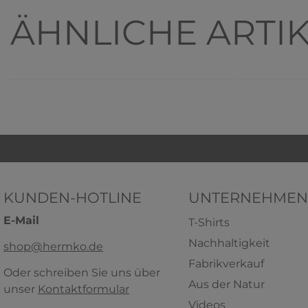
Top-Artikel
ÄHNLICHE ARTI
KUNDEN-HOTLINE
UNTERNEHMEN
HERMKO 3000 Herren Tank Top
HE
E-Mail
auch in Übergrößen aus 100 %
Unter
T-Shirts
Bio-Baumwolle
Baumwo
Nachhaltigkeit
shop@hermko.de
100% Bio-Baumwolle
100% Bio-B
Fabrikverkauf
Oder schreiben Sie uns über
5,79 € *
ab
+ 4
+ 4
Aus der Natur
unser
Kontaktformular
HERMKO 3240 Herren Slip mit
HERMKO 
Videos