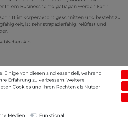
ter Ihrem Businesshemd getragen werden kann.
chnitt ist körperbetont geschnitten und besteht zu
higkeit, ist sehr strapazierfähig, reißfest und
ber.
wäbischen Alb
. Einige von diesen sind essenziell, während
hre Erfahrung zu verbessern. Weitere
eten Cookies und Ihren Rechten als Nutzer
ert biologisch angebauter (=kbA) Baumwolle und somit
rne Medien
Funktional
g und hat eine gute Saugfähigkeit.