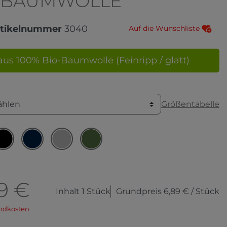
O-BAUMWOLLE
rtikelnummer
3040
Auf die Wunschliste
aus 100% Bio-Baumwolle (Feinripp / glatt)
Größentabelle
ählen
9 €
Inhalt
1
Stück
Grundpreis
6,89 € / Stück
ndkosten