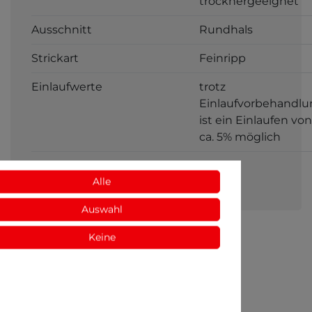
trocknergeeignet
Ausschnitt
Rundhals
Strickart
Feinripp
Einlaufwerte
trotz
Einlaufvorbehandlu
ist ein Einlaufen von
ca. 5% möglich
Geschlecht
Herren
Alle
Auswahl
Keine