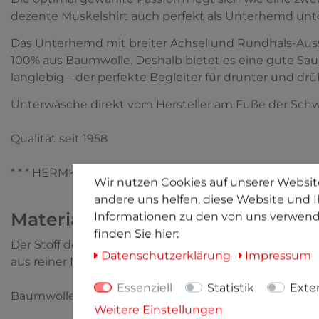
dezente Muskelshirt auch perfekt als Unterhemd un
Das Unterhemd mit breiter Achsel und Rundhals-Auss
100% aus Baumwolle. Deshalb bietet es eine gute Saugfä
langlebig – der perfekte Begleiter für drunter und drü
Unterwäsche direkt vom Hersteller am Fuße der Sch
Qualität seit 1958
* * * HERMKO - Wäsche zum Verlieben * * *
Wir nutzen Cookies auf unserer Website
andere uns helfen, diese Website und I
Materialinfo
Informationen zu den von uns verwend
finden Sie hier:
Der Stoff des Artikels besteht zu 100% aus kontrolli
Daten­schutz­erklärung
Impressum
aus reiner Naturfaser.
Essenziell
Statistik
Exte
Baumwolle ist sehr strapazierfähig, reißfest, langlebi
Weitere Einstellungen