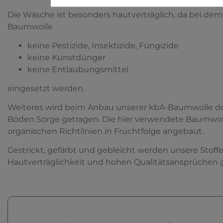
Die Wäsche ist besonders hautverträglich, da bei dem 
Baumwolle
keine Pestizide, Insektizide, Fungizide
keine Kunstdünger
keine Entlaubungsmittel
eingesetzt werden.
Weiteres wird beim Anbau unserer kbA-Baumwolle der
Böden Sorge getragen. Die hier verwendete Baumwolle
organischen Richtlinien in Fruchtfolge angebaut.
Gestrickt, gefärbt und gebleicht werden unsere Stoff
Hautverträglichkeit und hohen Qualitätsansprüchen 