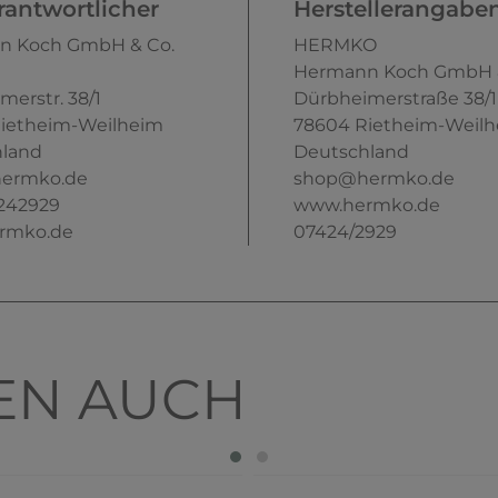
antwortlicher
Herstellerangabe
n Koch GmbH & Co.
HERMKO
Hermann Koch GmbH &
merstr.
38/1
Dürbheimerstraße
38/1
ietheim-Weilheim
78604
Rietheim-Weil
land
Deutschland
ermko.de
shop@hermko.de
242929
www.hermko.de
rmko.de
07424/2929
EN AUCH