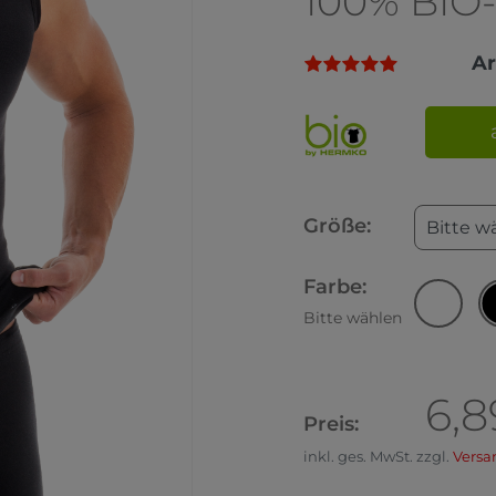
100% BI
A
Größe:
Bitte w
Farbe:
Bitte wählen
6,8
Preis:
inkl. ges. MwSt. zzgl.
Versa