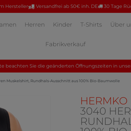
m Hersteller
Versandfrei ab 50€ inh. DE
30 Tage Rü
amen
Herren
Kinder
T-Shirts
Über u
Fabrikverkauf
te beachten Sie die geänderten Öffnungszeiten in unse
n Muskelshirt, Rundhals-Ausschnitt aus 100% Bio-Baumwolle
HERMKO
3040 HER
RUNDHAL