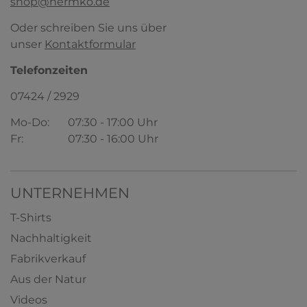
shop@hermko.de
Oder schreiben Sie uns über
unser
Kontaktformular
HERMKO 1325 Damen Longshirt ideal für
drüber und drunter, auch in Übergrößen
aus 100 % Bio-Baumwolle
Telefonzeiten
100% Bio-Baumwolle
07424 / 2929
5,65 € *
ab
+ 5
Mo-Do:
07:30 - 17:00 Uhr
HERMKO 16027 Extralanges Herren Tank
Top, rechteckigem Ausschnitt
Fr:
07:30 - 16:00 Uhr
50% Baumwolle/50% Modal
9,29 € *
ab
+ 2
UNTERNEHMEN
T-Shirts
Nachhaltigkeit
Fabrikverkauf
Aus der Natur
Videos