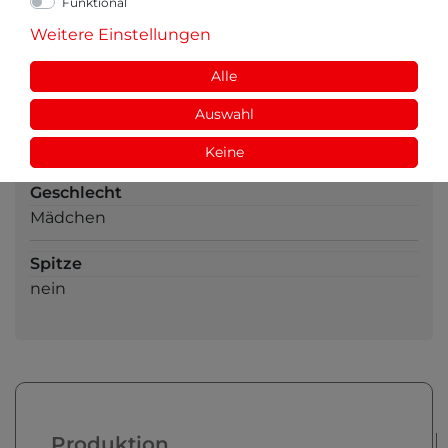
Funktional
Strickart
Weitere Einstellungen
Feinripp
Alle
Einlaufwerte
Auswahl
trotz Einlaufvorbehandlung ist ein Einlaufen von
ca. 5% möglich
Keine
Geschlecht
Mädchen
Spitze
nein
Produktion