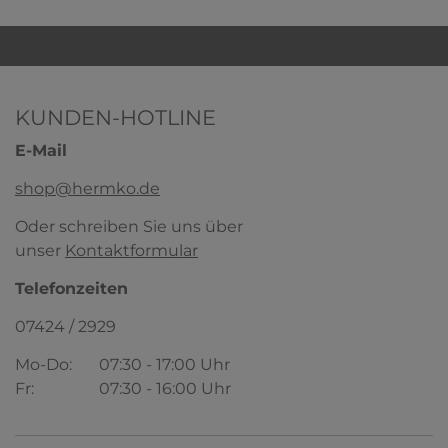
KUNDEN-HOTLINE
E-Mail
shop@hermko.de
Oder schreiben Sie uns über
unser
Kontaktformular
HERMKO 5700 Damen Panty mit kurzem
Bein
Telefonzeiten
95% Bio-Baumwolle/5% Elasthan
07424 / 2929
5,19 € *
ab
+ 4
Mo-Do:
07:30 - 17:00 Uhr
HERMKO 2000 Mädchen Achselhemd in
versch. Farben aus Bio-Baumwolle
Fr:
07:30 - 16:00 Uhr
100% Bio-Baumwolle
4,39 € *
ab
+ 3