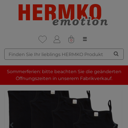
☰
0
Sommerferien: bitte beachten Sie die geänderten
Öffnungszeiten in unserem Fabrikverkauf.