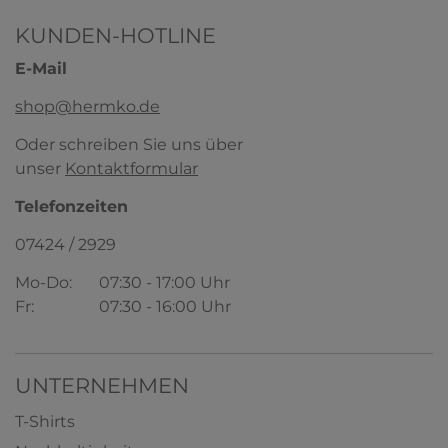
KUNDEN-HOTLINE
E-Mail
shop@hermko.de
Oder schreiben Sie uns über
unser
Kontaktformular
HERMKO 3000 Herren Tank Top auch in
Übergrößen aus 100 % Bio-Baumwolle
Telefonzeiten
100% Bio-Baumwolle
5,79 € *
ab
+ 4
07424 / 2929
Mo-Do:
07:30 - 17:00 Uhr
HERMKO 3007 Extralanges (+10 cm) Herren
Unterhemd, Rundhals aus 100% Bio-
Fr:
07:30 - 16:00 Uhr
Baumwolle
100% Bio-Baumwolle
7,49 € *
ab
+ 3
UNTERNEHMEN
T-Shirts