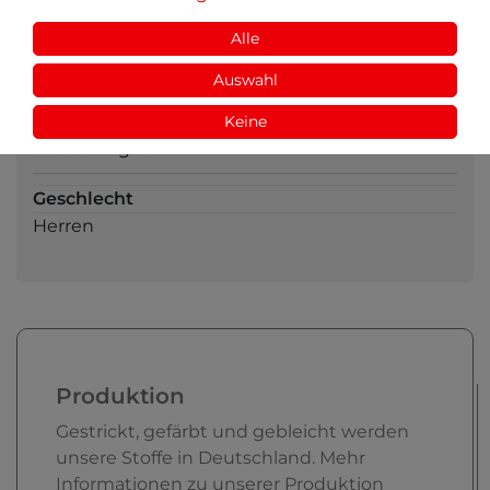
Strickart
Alle
Feinripp
Auswahl
Einlaufwerte
Keine
trotz Einlaufvorbehandlung ist ein Einlaufen von
ca. 5% möglich
Geschlecht
Herren
Produktion
Gestrickt, gefärbt und gebleicht werden
unsere Stoffe in Deutschland. Mehr
Informationen zu unserer Produktion