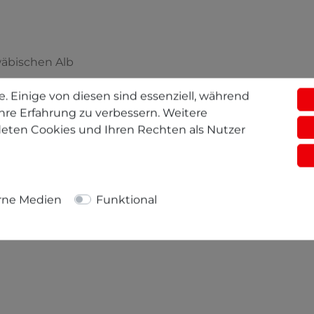
wäbischen Alb
. Einige von diesen sind essenziell, während
hre Erfahrung zu verbessern. Weitere
eten Cookies und Ihren Rechten als Nutzer
urde bioactiv behandelt und ist somit als
rne Medien
Funktional
et.
us: