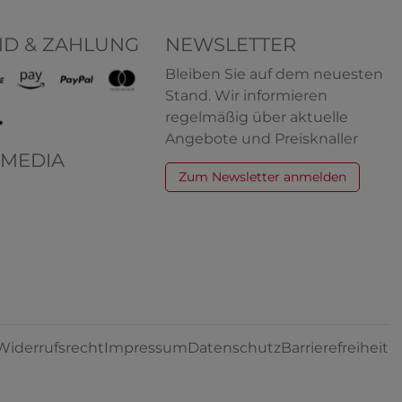
ND & ZAHLUNG
NEWSLETTER
Bleiben Sie auf dem neuesten
Stand. Wir informieren
regelmäßig über aktuelle
Angebote und Preisknaller
 MEDIA
Zum Newsletter anmelden
nder
HERMKO 62800 2er Pack Kinder
rm Shirt
Funktionsunterhemd
100% Polyester
,79 € *
13,57 € *
ab
+ 2
Widerrufsrecht
Impressum
Datenschutz
Barrierefreiheit