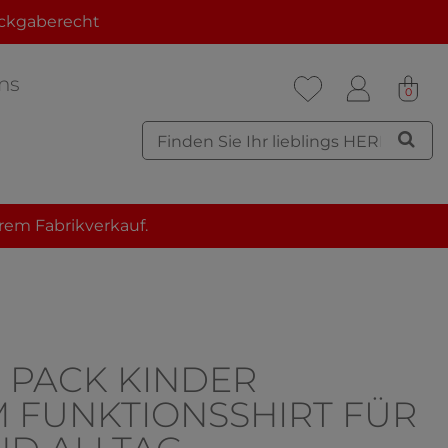
ckgaberecht
ns
0
rem Fabrikverkauf.
R PACK KINDER
 FUNKTIONSSHIRT FÜR