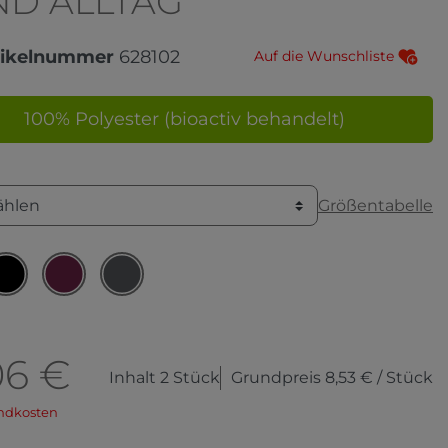
ND ALLTAG
tikelnummer
628102
Auf die Wunschliste
100% Polyester (bioactiv behandelt)
Größentabelle
ählen
06 €
Inhalt
2
Stück
Grundpreis
8,53 € / Stück
ndkosten