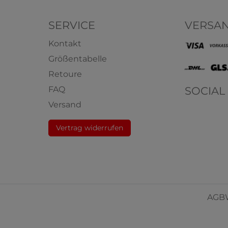
SERVICE
VERSA
Kontakt
Größentabelle
Retoure
SOCIAL
FAQ
MKO 62800 Kinder
HERMKO 62810 Ki
Versand
nsunterhemd Tank Top
Funktionswäsche kurza
ter
100% Polyester
Vertrag widerrufen
6,29 € *
8
ab
ab
+ 1
AGB