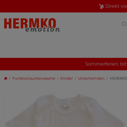
Direkt vo
D
Sommerferien: bit
Funktionsunterwäsche
Kinder
Unterhemden
HERMKO 6