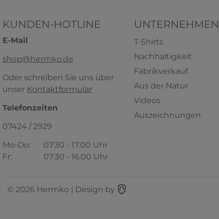
KUNDEN-HOTLINE
UNTERNEHMEN
E-Mail
T-Shirts
Nachhaltigkeit
shop@hermko.de
Fabrikverkauf
Oder schreiben Sie uns über
Aus der Natur
unser
Kontaktformular
HERMKO 2800 4er Pack Jungen
HER
Videos
Unterhemd aus Bio-Baumwolle
Funktio
Telefonzeiten
Auszeichnungen
100% Bio-Baumwolle
100% Polyes
07424 / 2929
17,02 € *
ab
+ 2
+ 1
Mo-Do:
07:30 - 17:00 Uhr
Fr:
07:30 - 16:00 Uhr
© 2026 Hermko | Design by