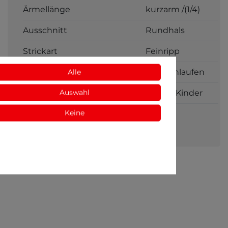
Ärmellänge
kurzarm /(1/4)
Ausschnitt
Rundhals
Strickart
Feinripp
Einlaufwerte
Kein Einlaufen
Alle
Auswahl
Geschlecht
Unisex Kinder
Keine
Spitze
nein