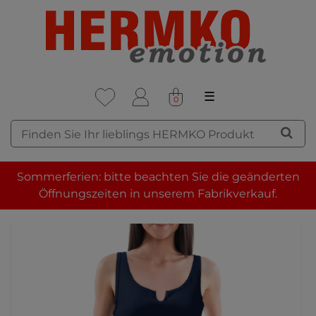
☰
0
Sommerferien: bitte beachten Sie die geänderten
Öffnungszeiten in unserem Fabrikverkauf.