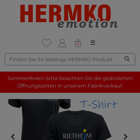
☰
0
Sommerferien: bitte beachten Sie die geänderten
Öffnungszeiten in unserem Fabrikverkauf.