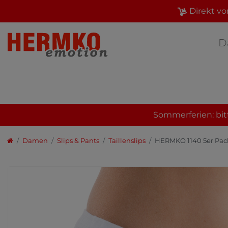
Direkt vo
D
Sommerferien: bit
Damen
Slips & Pants
Taillenslips
HERMKO 1140 5er Pac