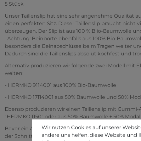
5 Stück
Unser Taillenslip hat eine sehr angenehme Qualität a
einen perfekten Sitz. Dieser Taillenslip braucht nicht
überzeugen. Der Slip ist aus 100 % Biio-Baumwoll
Achtung: Beinborte ebenfalls aus 100% Bio-Baumwoll
besonders die Beinabschlüsse beim Tragen weiter un
Dadurch sind die Taillenslips absolut kochfest und tr
Alternativ produzieren wir folgende zwei Modell mit E
weiten:
- HERMKO 9114001 aus 100% Bio-Baumwolle
- HERMKO 17114001 aus 50% Baumwolle und 50% Mod
Ebenso produzieren wir einen Taillenslip mit Gummi-
"HERMKO 1150" oder aus 50% Baumwolle + 50% Modal
Wir nutzen Cookies auf unserer Website
Bevor ein Artikel in Serie produziert wird, werden au
andere uns helfen, diese Website und I
der Schnitt optimiert. Erst wenn die Tester, meistens 