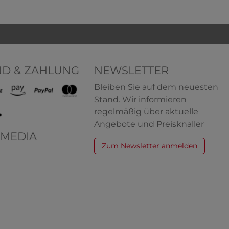
ND & ZAHLUNG
NEWSLETTER
Bleiben Sie auf dem neuesten
Stand. Wir informieren
regelmäßig über aktuelle
Angebote und Preisknaller
 MEDIA
Zum Newsletter anmelden
k Damen
HERMKO 1440 Damen
Bio-
Achselhemd mit Motiv aus 100%
Bio-Baumwolle
k
100% Bio-Baumwolle
7,11 € *
6,19 € *
ab