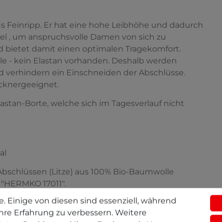
us Feinripp. Er hat eine hohe Leibhöhe und dadurch
 viel , um anspruchsvolle Damen von sich zu
e und bietet damit einen optimalen Tragekomfort.
e - kein Elastan vorhanden. Deshalb werden
d verhindern ein Einschneiden der Abschlüsse.
ocknergeeignet.
lastan-Borte, welche sich im Tagesverlauf nicht
al
Abschlüssen (Litze) aus 100% Bio-Baumwolle
 "HERMKO 17011".
. Einige von diesen sind essenziell, während
sgiebig Muster probiert, Waschtests durchgeführt und
hre Erfahrung zu verbessern. Weitere
Mitarbeiter/-innen und die Geschäftsleitung selbst,