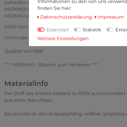
Informationen zu den von uns verwend
zufrieden sind werden die Schnittmuster erstellt und 
finden Sie hier:
HERMKO-Produkte ein einzigartiges und exklusives Wäsc
HERMKO erhalten.
Daten­schutz­erklärung
Impressum
100% Feinripp-Bio-Baumwolle
Essenziell
Statistik
Exte
Unterwäsche direkt vom Hersteller am Fuße der Sch
Weitere Einstellungen
Qualität seit 1958
* * * HERMKO - Wäsche zum Verlieben * * *
Materialinfo
Der Stoff des Artikels besteht zu 100% aus kontrolli
aus reiner Naturfaser.
Baumwolle ist sehr strapazierfähig, reißfest, langlebi