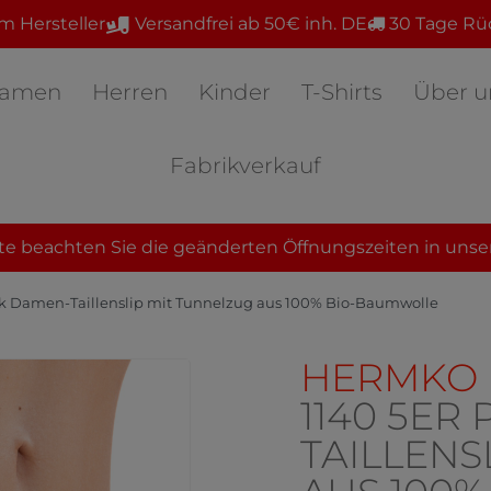
m Hersteller
Versandfrei ab 50€ inh. DE
30 Tage Rü
amen
Herren
Kinder
T-Shirts
Über u
Fabrikverkauf
te beachten Sie die geänderten Öffnungszeiten in unse
k Damen-Taillenslip mit Tunnelzug aus 100% Bio-Baumwolle
HERMKO
1140 5ER
TAILLENS