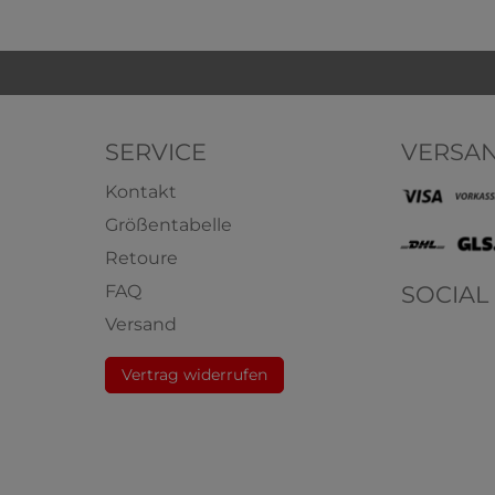
SERVICE
VERSA
Kontakt
Größentabelle
Retoure
SOCIAL
FAQ
1900 4er Pack Damen
HERMKO 1310 5er Pac
Versand
r mit längerem Bein aus
Tank Top aus 100% 
0% Bio-Baumwolle
Baumwolle
Vertrag widerrufen
aumwolle
100% Bio-Baumwolle
Multipac
20,90 € *
2
ab
ab