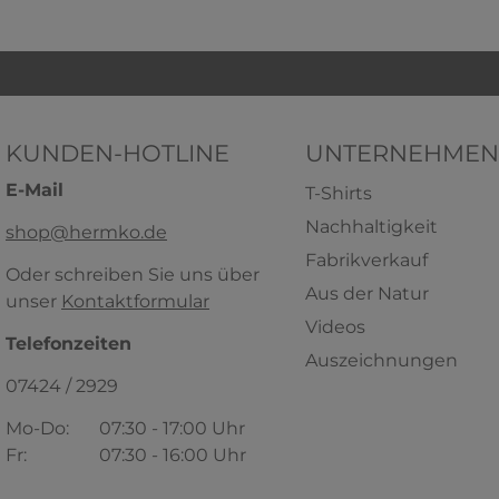
KUNDEN-HOTLINE
UNTERNEHMEN
E-Mail
T-Shirts
Nachhaltigkeit
shop@hermko.de
Fabrikverkauf
Oder schreiben Sie uns über
Aus der Natur
unser
Kontaktformular
HERMKO 1140 Damen Taillenslip
HERMKO 
Videos
mit Tunnelzug und 25mm
Schlüpfe
Telefonzeiten
Auszeichnungen
Beinborte aus 100% Bio-
10
Baumwolle
07424 / 2929
100% Bio-B
100% Bio-Baumwolle
Mo-Do:
07:30 - 17:00 Uhr
3,59 € *
ab
Fr:
07:30 - 16:00 Uhr