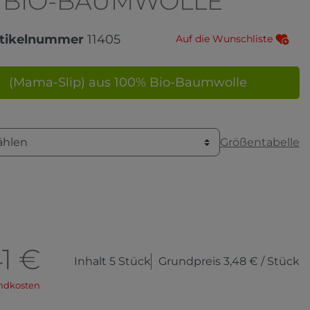
% BIO-BAUMWOLLE
tikelnummer
11405
Auf die Wunschliste
(Mama-Slip) aus 100% Bio-Baumwolle
Größentabelle
ählen
41 €
Inhalt
5
Stück
Grundpreis
3,48 € / Stück
ndkosten