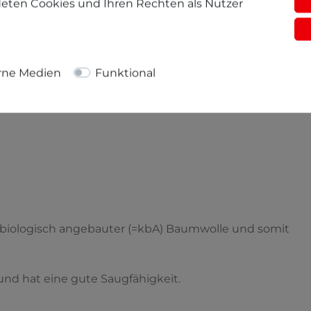
eten Cookies und Ihren Rechten als Nutzer
freigegeben. Dies bedeutet für Sie, dass jedes unserer
hestück ist, dass Sie in dieser Art nur bei der Firma
rne Medien
Funktional
wäbischen Alb
ert biologisch angebauter (=kbA) Baumwolle und somit
g und hat eine gute Saugfähigkeit.