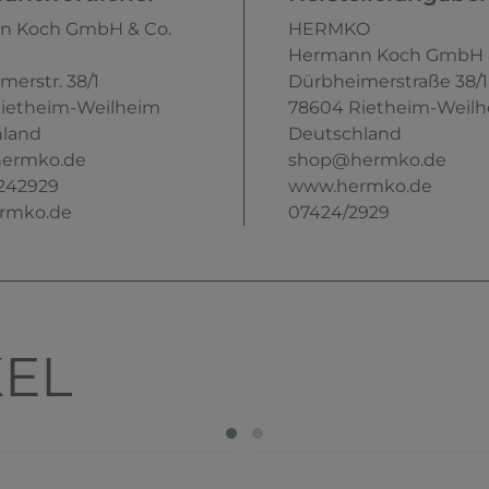
n Koch GmbH & Co.
HERMKO
Hermann Koch GmbH &
merstr.
38/1
Dürbheimerstraße
38/1
ietheim-Weilheim
78604
Rietheim-Weil
land
Deutschland
ermko.de
shop@hermko.de
242929
www.hermko.de
rmko.de
07424/2929
KEL