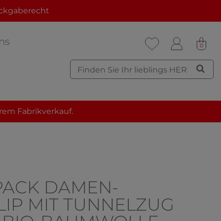
ckgaberecht
ns
0
rem Fabrikverkauf.
 PACK DAMEN-
LIP MIT TUNNELZUG