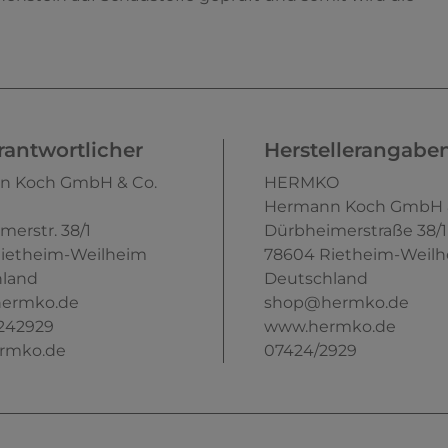
antwortlicher
Herstellerangabe
n Koch GmbH & Co.
HERMKO
Hermann Koch GmbH &
merstr.
38/1
Dürbheimerstraße
38/1
ietheim-Weilheim
78604
Rietheim-Weil
land
Deutschland
ermko.de
shop@hermko.de
242929
www.hermko.de
rmko.de
07424/2929