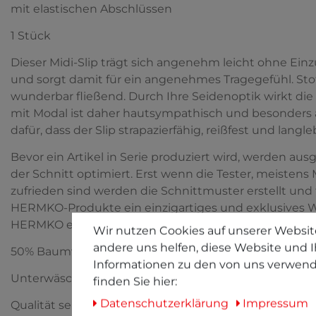
mit elastischen Abschlüssen
1 Stück
Dieser Midi-Slip trägt sich angenehm leicht ohne Einz
und sorgt damit für ein angenehmes Tragegefühl. Stof
wunderbar fließend. Durch Ihre Seidenoptik wirkt di
mit Modal ist daher hautsympathisch und besonders 
dafür, dass der Slip strapazierfähig, reißfest und langleb
Bevor ein Artikel in Serie produziert wird, werden au
der Schnitt optimiert. Erst wenn die Tester, meistens 
zufrieden sind werden die Schnittmuster erstellt und 
HERMKO-Produkte ein einzigartiges und exklusives Wäsc
HERMKO erhalten.
Wir nutzen Cookies auf unserer Website
andere uns helfen, diese Website und I
50% Baumwolle + 50% Modal
Informationen zu den von uns verwend
Unterwäsche direkt vom Hersteller am Fuße der Sch
finden Sie hier:
Daten­schutz­erklärung
Impressum
Qualität seit 1958