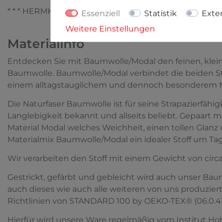
* * * HERMKO - Wäsche zum Verlieben * * *
Essenziell
Statistik
Exte
Weitere Einstellungen
Materialinfo
Entdecken Sie mit Baumwolle/Modal den feinen, kle
Baumwolle. Baumwolle/Modal verbindet die beiden Stä
einem alltagstauglichem und dennoch besonderem Ma
Die Naturfaser Baumwolle ist für seine Strapazierfähi
Langlebigkeit bekannt und allseits beliebt. Gepaar
Material Modal welches Weichheit, einen tollen Glanz 
Materialmix Baumwolle/Modal ein idealer Stoff um Ta
Wir verarbeiten den Stoff mit einem Gewicht von circa
Gestrickt, gefärbt und gebleicht wird auch unser Bau
auch dieses wie auch alle weiteren von uns produzie
Richtlinien von STANDARD 100 by OEKO-TEX® (06.0.4168
Hierfür wird unsere Ware regelmäßig vom Institut Hoh