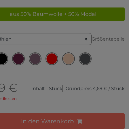
aus 50% Baumwolle + 50% Modal
Größentabelle
ählen
9 €
Inhalt
1
Stück
Grundpreis
4,69 € / Stück
ndkosten
In den Warenkorb