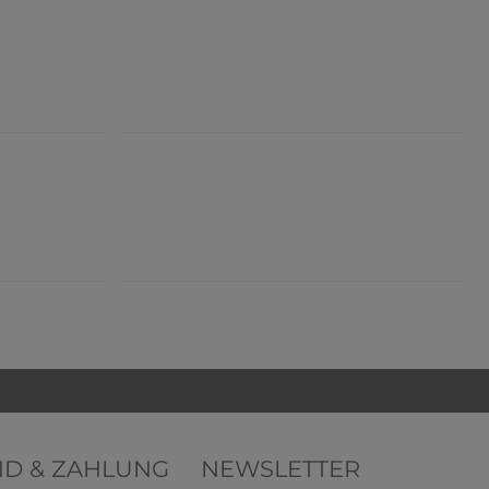
ND & ZAHLUNG
NEWSLETTER
k Damen
HERMKO 5031 3er Pack Damen