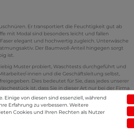
uschnüren. Er transportiert die Feuchtigkeit gut ab
fe mit Modal sind besonders leicht und fallen
e Faser elegant und hochwertig zugleich. Unterwäsche
atmungsaktiv. Der Baumwoll-Anteil hingegen sorgt
ig ist.
sgiebig Muster probiert, Waschtests durchgeführt und
Mitarbeiter/-innen und die Geschäftsleitung selbst,
freigegeben. Dies bedeutet für Sie, dass jedes unserer
hestück ist, dass Sie in dieser Art nur bei der Firma
. Einige von diesen sind essenziell, während
hre Erfahrung zu verbessern. Weitere
eten Cookies und Ihren Rechten als Nutzer
wäbischen Alb