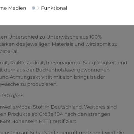
rne Medien
Funktional
inen Unterschied zu Unterwäsche aus 100%
rken des jeweiligen Materials und wird somit zu
terial.
gkeit, Reißfestigkeit, hervorragende Saugfähigkeit und
t mit dem aus der Buchenholzfaser gewonnenen
und Atmungsaktivität mit sich bringt ist der
gwäsche zu produzieren.
 190 g/m².
mwolle/Modal Stoff in Deutschland. Weiteres sind
rten Produkte ab Größe 104 nach den strengen
9 Hohensein HTTI) zertifiziert.
enstein auf Schadstoffe geprüft und somit wird die