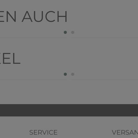
EN AUCH
KEL
SERVICE
VERSA
1031 4er Pack Damen
HERMKO 1031 5er Pac