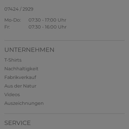
17,41 € *
ab
+ 1
07424 / 2929
Mo-Do:
07:30 - 17:00 Uhr
HERMKO 5031 3er Pack Damen Midi-Slip
Fr:
07:30 - 16:00 Uhr
95% Bio-Baumwolle/5% Elasthan
13,67 € *
ab
+ 5
UNTERNEHMEN
T-Shirts
Nachhaltigkeit
Fabrikverkauf
Aus der Natur
Videos
Auszeichnungen
SERVICE