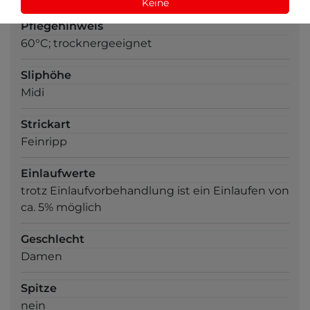
Keine
Pflegehinweis
60°C; trocknergeeignet
Sliphöhe
Midi
Strickart
Feinripp
Einlaufwerte
trotz Einlaufvorbehandlung ist ein Einlaufen von
ca. 5% möglich
Geschlecht
Damen
Spitze
nein