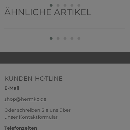
ÄHNLICHE ARTIKEL
KUNDEN-HOTLINE
E-Mail
shop@hermko.de
Oder schreiben Sie uns über
unser
Kontaktformular
HERMKO 1031 4er Pack Damen Midi-Slip
Bio-Baumwolle, Jazz-Pant Form
Telefonzeiten
100% Bio-Baumwolle