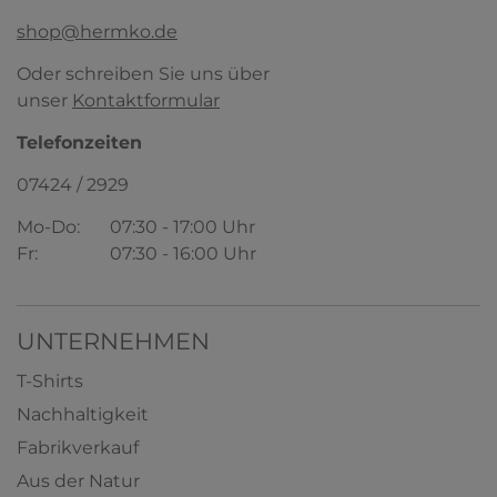
shop@hermko.de
Oder schreiben Sie uns über
unser
Kontaktformular
HERMKO 17325 Damen Longshirt in
diversen Mode-Farben - Unterhemd
softweich Dank Modal
Telefonzeiten
50% Baumwolle/50% Modal
07424 / 2929
7,79 € *
ab
+ 5
Mo-Do:
07:30 - 17:00 Uhr
HERMKO 1031 Damen Midi Slip, Jazz-Pant
Form aus 100% Bio Baumwolle
Fr:
07:30 - 16:00 Uhr
100% Bio-Baumwolle
3,99 € *
ab
+ 3
UNTERNEHMEN
T-Shirts
Nachhaltigkeit
Fabrikverkauf
Aus der Natur