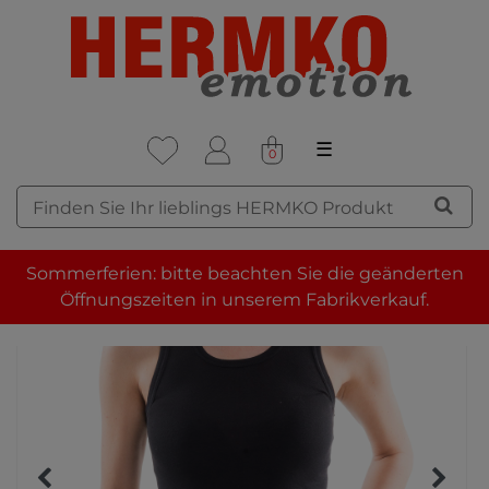
☰
0
Sommerferien: bitte beachten Sie die geänderten
Öffnungszeiten in unserem Fabrikverkauf.