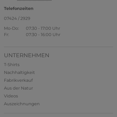
Telefonzeiten
07424 / 2929
Mo-Do:
07:30 - 17:00 Uhr
HERMKO 1310 Damen Unterhemd aus
reiner Bio-Baumwolle in verschiedenen
Fr:
07:30 - 16:00 Uhr
Farben
100% Bio-Baumwolle
5,59 € *
ab
+ 4
UNTERNEHMEN
T-Shirts
Nachhaltigkeit
Fabrikverkauf
Aus der Natur
Videos
Auszeichnungen