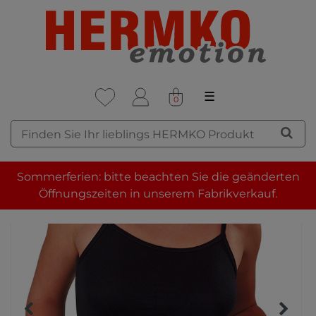
☰
0
Sommerferien: bitte beachten Sie die geänderten
Öffnungszeiten in unserem Fabrikverkauf.