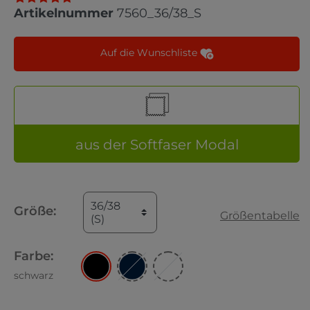
Artikelnummer
7560_36/38_S
Auf die Wunschliste
aus der Softfaser Modal
36/38
Größe:
Größentabelle
(S)
Farbe:
schwarz
schwarz
gestreift