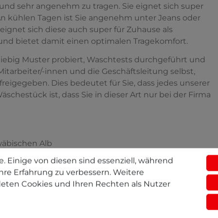
nd sehr angenehm zu tragen. Sie eignet sich super
An kühlen Tagen ist Sie angenehm unter Jeans oder
 eignet sich diese auch super für Zuhause als
und bietet damit einen optimalen Tragekomfort.
sgiebig Muster probiert, Waschtests durchgeführt und
Mitarbeiter/-innen und die Geschäftsleitung selbst,
freigegeben. Dies bedeutet für Sie, dass jedes unserer
hestück ist, dass Sie in dieser Art nur bei der Firma
wäbischen Alb
. Einige von diesen sind essenziell, während
hre Erfahrung zu verbessern. Weitere
eten Cookies und Ihren Rechten als Nutzer