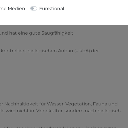
rne Medien
Funktional
ert biologisch angebauter (=kbA) Baumwolle und somit
g und hat eine gute Saugfähigkeit.
kontrolliert biologischen Anbau (= kbA) der
 Nachhaltigkeit für Wasser, Vegetation, Fauna und
 wird nicht in Monokultur, sondern nach biologisch-