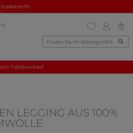
ckgaberecht
ns
0
rem Fabrikverkauf.
EN LEGGING AUS 100%
MWOLLE