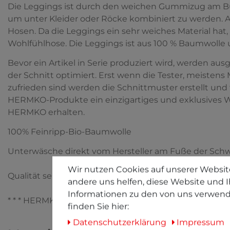
Die Leggings ist durch den weichen Gummizug am Bu
um unter Kleider oder Röcke kombiniert zu werden. 
Hosen. Da die Leggings ein sehr weiches Material hat,
Wohlfühlhose. Die Leggings ist aus 100 % Baumwolle 
Bevor ein Artikel in Serie produziert wird, werden au
der Schnitt optimiert. Erst wenn die Tester, meistens 
zufrieden sind werden die Schnittmuster erstellt und 
HERMKO-Produkte ein einzigartiges und exklusives Wäsc
HERMKO erhalten.
100% Feinripp-Bio-Baumwolle
Unterwäsche direkt vom Hersteller am Fuße der Sch
Wir nutzen Cookies auf unserer Website
Qualität seit 1958
andere uns helfen, diese Website und I
Informationen zu den von uns verwend
* * * HERMKO - Wäsche zum Verlieben * * *
finden Sie hier:
Daten­schutz­erklärung
Impressum