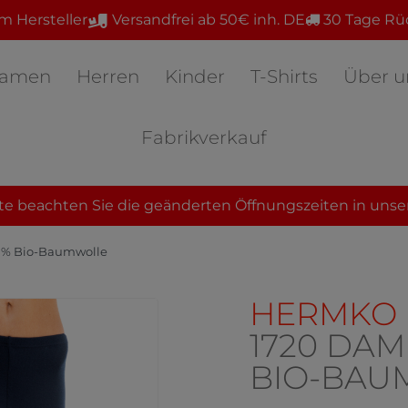
m Hersteller
Versandfrei ab 50€ inh. DE
30 Tage Rü
amen
Herren
Kinder
T-Shirts
Über u
Fabrikverkauf
te beachten Sie die geänderten Öffnungszeiten in unse
0% Bio-Baumwolle
HERMKO
1720 DAM
BIO-BAU