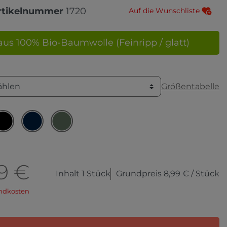
rtikelnummer
1720
Auf die Wunschliste
aus 100% Bio-Baumwolle (Feinripp / glatt)
Größentabelle
ählen
9 €
Inhalt
1
Stück
Grundpreis
8,99 € / Stück
ndkosten