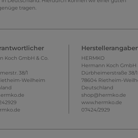
e in Deutschland. Hierdurch können wir einer guten
genüge tragen.
antwortlicher
Herstellerangabe
n Koch GmbH & Co.
HERMKO
Hermann Koch GmbH &
merstr.
38/1
Dürbheimerstraße
38/1
ietheim-Weilheim
78604
Rietheim-Weil
land
Deutschland
ermko.de
shop@hermko.de
242929
www.hermko.de
rmko.de
07424/2929