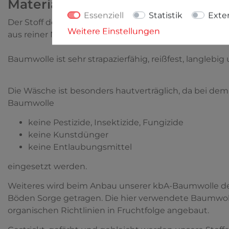
Materialinfo
Essenziell
Statistik
Exte
Der Stoff des Artikels besteht zu 100% aus kontrolli
Weitere Einstellungen
aus reiner Naturfaser.
Baumwolle ist sehr strapazierfähig, reißfest, langlebi
Die Wäsche ist besonders hautverträglich, da bei dem 
Baumwolle
keine Pestizide, Insektizide, Fungizide
keine Kunstdünger
keine Entlaubungsmittel
eingesetzt werden.
Weiteres wird beim Anbau unserer kbA-Baumwolle der
Böden Sorge getragen. Die hier verwendete Baumwolle
organischen Richtlinien in Fruchtfolge angebaut.