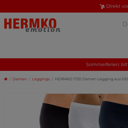
Direkt vo
D
Sommerferien: bit
Damen
Leggings
HERMKO 1720 Damen Legging aus 10