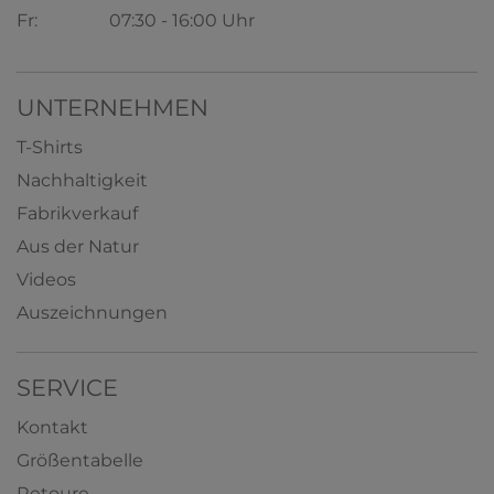
Rundhals-Ausschnitt
Fr:
07:30 - 16:00 Uhr
50% Baumwolle/50% Modal
10,79 € *
ab
+ 3
UNTERNEHMEN
T-Shirts
Nachhaltigkeit
Fabrikverkauf
Aus der Natur
Videos
Auszeichnungen
SERVICE
Kontakt
Größentabelle
Retoure