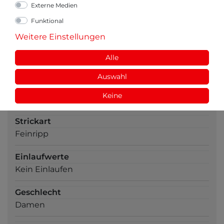
Externe Medien
Pflegehinweis
Funktional
60°C; trocknergeeignet
Weitere Einstellungen
Ärmellänge
Alle
kurzarm /(1/4)
Auswahl
Ausschnitt
Keine
Rundhals
Strickart
Feinripp
Einlaufwerte
Kein Einlaufen
Geschlecht
Damen