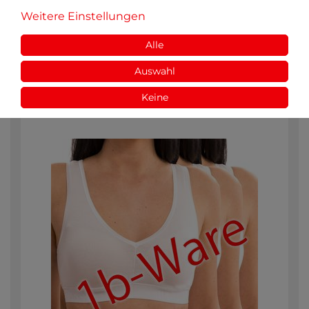
HERMKO 1317 3er Pack Damen Unterhemd
Weitere Einstellungen
extralang aus 100% Bio-Baumwolle
100% Bio-Baumwolle
Alle
20,65 € *
ab
Auswahl
Keine