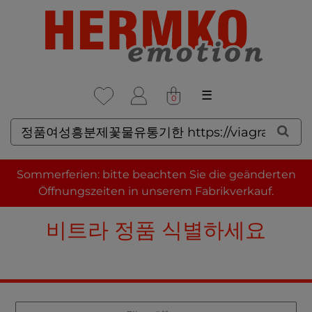
☰
0
SUCHERGEBNISSE FÜR: 정
Sommerferien: bitte beachten Sie die geänderten
품여성흥분제꽃물유통기한
Öffnungszeiten in unserem Fabrikverkauf.
HTTPS://VIAGRA100.TOP 레
비트라 정품 식별하세요