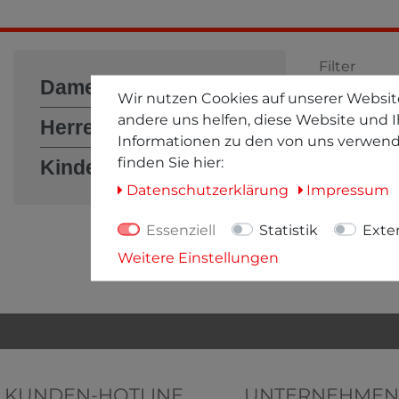
Filter
Damen
Wir nutzen Cookies auf unserer Website
Filter öff
andere uns helfen, diese Website und I
Herren
Informationen zu den von uns verwend
finden Sie hier:
Kinder
* inkl. ges. 
Daten­schutz­erklärung
Impressum
Essenziell
Statistik
Exte
Weitere Einstellungen
KUNDEN-HOTLINE
UNTERNEHMEN