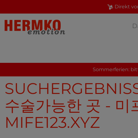
Direkt vo
D
Sommerferien: bit
SUCHERGEBNIS
수술가능한 곳 - 
MIFE123.XYZ