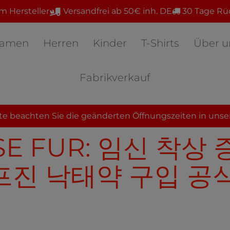
m Hersteller
Versandfrei ab 50€ inh. DE
30 Tage Rü
amen
Herren
Kinder
T-Shirts
Über u
Fabrikverkauf
te beachten Sie die geänderten Öffnungszeiten in unse
SE FÜR: 임신 착상
미프진 낙태약 구입 