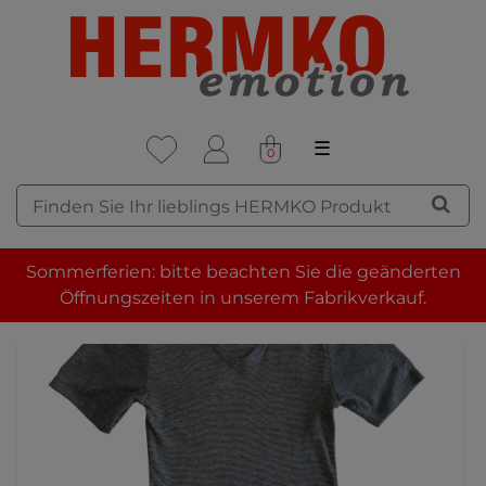
☰
0
Sommerferien: bitte beachten Sie die geänderten
Öffnungszeiten in unserem Fabrikverkauf.